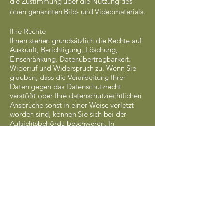
die Zustimmung über die Nutzung des
oben genannten Bild- und Videomaterials.
Ihre Rechte
Ihnen stehen grundsätzlich die Rechte auf
Auskunft, Berichtigung, Löschung,
Einschränkung, Datenübertragbarkeit,
Widerruf und Widerspruch zu. Wenn Sie
glauben, dass die Verarbeitung Ihrer
Daten gegen das Datenschutzrecht
verstößt oder Ihre datenschutzrechtlichen
Ansprüche sonst in einer Weise verletzt
worden sind, können Sie sich bei der
Aufsichtsbehörde beschweren. In
Österreich ist dies die
Datenschutzbehörde.
Sie erreichen uns unter folgenden
Kontaktdaten:
KULTUR LANGENLOIS GmbH
Kamptalstraße 3
A-3550 Langenlois
Telefon: +43(0)2734/3450
Fax: +43(0)2734/3450-15